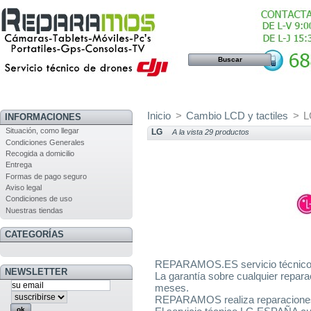
Inicio
>
Cambio LCD y tactiles
>
L
INFORMACIONES
Situación, como llegar
LG
A la vista 29 productos
Condiciones Generales
Recogida a domicilio
Entrega
Formas de pago seguro
Aviso legal
Condiciones de uso
Nuestras tiendas
CATEGORÍAS
REPARAMOS.ES servicio técnic
NEWSLETTER
La garantía sobre cualquier repa
meses.
REPARAMOS realiza reparaciones 