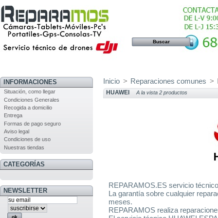
Inicio
>
Reparaciones comunes
>
INFORMACIONES
Situación, como llegar
HUAWEI
A la vista 2 productos
Condiciones Generales
Recogida a domicilio
Entrega
Formas de pago seguro
Aviso legal
Condiciones de uso
Nuestras tiendas
CATEGORÍAS
REPARAMOS.ES servicio técnic
NEWSLETTER
La garantía sobre cualquier repa
meses.
REPARAMOS realiza reparaciones 