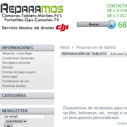
Inicio
>
Reparación de tablets
INFORMACIONES
Situación, como llegar
REPARACIÓN DE TABLETS
A la vista 3
Condiciones Generales
Recogida a domicilio
Entrega
Formas de pago seguro
Aviso legal
Condiciones de uso
Nuestras tiendas
CATEGORÍAS
Disponemos de recambios para repa
NEWSLETTER
tactiles, botoneras, etc, venga a v
un presupuesto personalizado.
Ordena