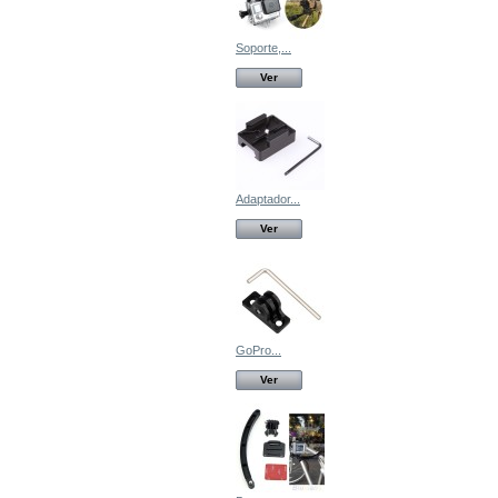
Soporte,...
Ver
Adaptador...
Ver
GoPro...
Ver