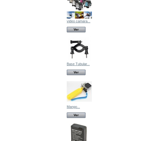
video camara...
Ver
Base Tubular...
Ver
Mango...
Ver