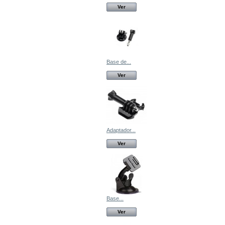
Ver
Base de...
Ver
Adaptador...
Ver
Base...
Ver