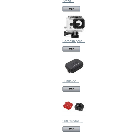
Brazo...
Ver
Carcasa para...
Ver
Funda de...
Ver
360 Grados,...
Ver