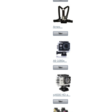
Arnes...
Ver
A9 1080p...
Ver
sj4000 HD a...
Ver