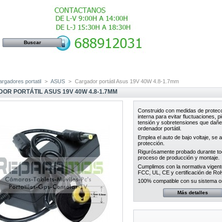
rgadores portatil
>
ASUS
>
Cargador portátil Asus 19V 40W 4.8-1.7mm
OR PORTÁTIL ASUS 19V 40W 4.8-1.7MM
Construido con medidas de protec
interna para evitar fluctuaciones, p
tensión y sobretensiones que dañ
ordenador portátil.
Emplea el auto de bajo voltaje, se 
protección.
Rigurósamente probado durante to
proceso de producción y montaje.
Cumplimos con la normativa vigent
FCC, UL, CE y certificación de Ro
100% compatible con su sistema ori
Más detalles