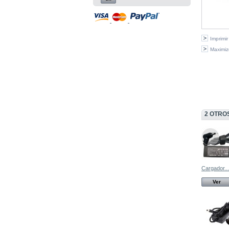
Imprimir
Maximiz
2 OTRO
Cargador...
Ver