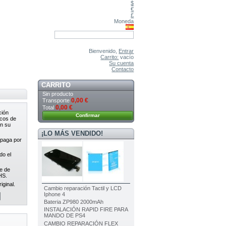
$
€
£
Moneda
Bienvenido,
Entrar
Carrito:
vacío
Su cuenta
Contacto
CARRITO
Sin producto
0,00 €
Transporte
0,00 €
Total
ción
Confirmar
icos de
en su
¡LO MÁS VENDIDO!
apaga por
do el
e de
HS.
ginal.
Cambio reparación Tactil y LCD
Iphone 4
Bateria ZP980 2000mAh
INSTALACIÓN RAPID FIRE PARA
MANDO DE PS4
CAMBIO REPARACIÓN FLEX