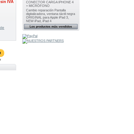
sin IVA
CONECTOR CARGA IPHONE 4
+ MICRÓFONO
Cambio reparación Pantalla
digitalizadora, ventana táctil negra
ORIGINAL para Apple iPad 3,
NEW iPad, iPad 4
Los productos más vendidos
ble