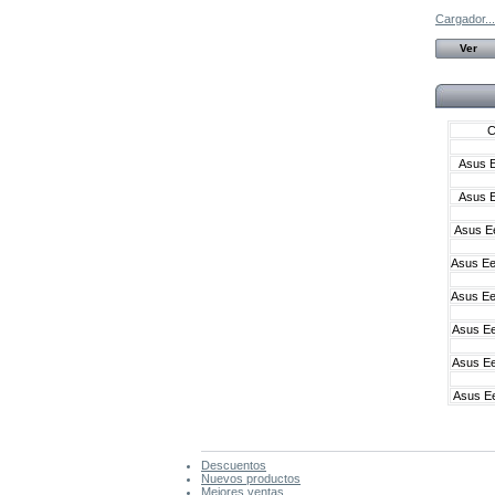
Cargador...
Ver
C
Asus 
Asus 
Asus E
Asus E
Asus E
Asus E
Asus E
Asus E
Descuentos
Nuevos productos
Mejores ventas