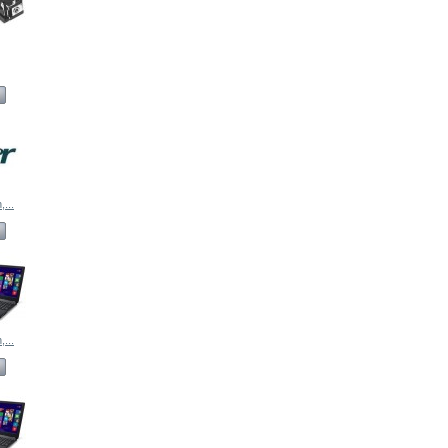
...
...