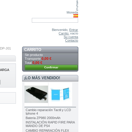
$
€
£
Moneda
Bienvenido,
Entrar
Carrito:
vacío
Su cuenta
Contacto
DP-J01
CARRITO
Sin producto
0,00 €
Transporte
0,00 €
Total
Confirmar
CARGA
¡LO MÁS VENDIDO!
Cambio reparación Tactil y LCD
Iphone 4
Bateria ZP980 2000mAh
INSTALACIÓN RAPID FIRE PARA
MANDO DE PS4
CAMBIO REPARACIÓN FLEX