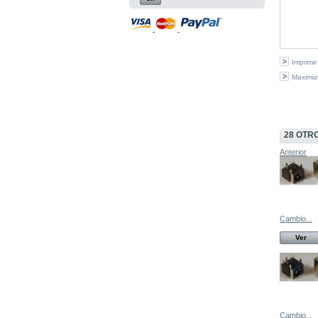
Imprimir
Maximiz
28 OTR
Anterior
Cambio...
Ver
Cambio...