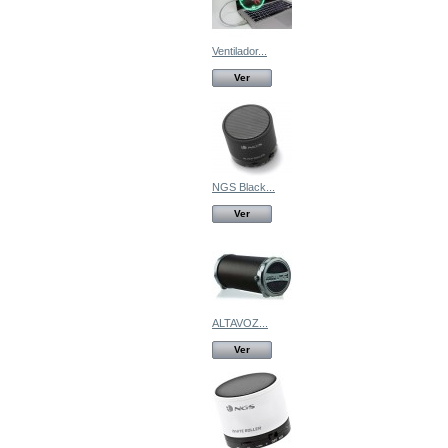
Ventilador...
Ver
NGS Black...
Ver
ALTAVOZ...
Ver