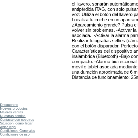
el llavero, sonarán automáticamen
antipérdida iTAG, con solo pulsa
voz: Utiliza el botón del llavero 
Localiza tu coche en un aparca
¿Aparcamiento grande? Pulsa el 
volver sin problemas. -Activar la 
asociada. -Activar la alarma para 
Realizar fotografías selfies (cáma
con el botón disparador. Perfecto 
Características del dispositivo a
inalámbrica (Bluetooth) -Bajo co
compacto. -Alarma bidireccional (
móvil o tablet asociada mediante 
una duración aproximada de 6 me
Distancia de funcionamiento: 2
Descuentos
Nuevos productos
Mejores ventas
Nuestras tiendas
Contacte con nosotros
Situación, como llegar
Aviso legal
Condiciones Generales
Condiciones de uso