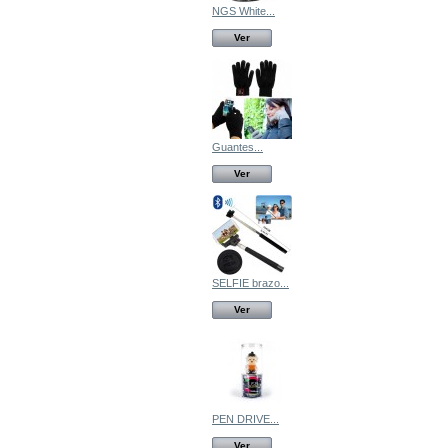
NGS White...
Ver
Guantes...
Ver
SELFIE brazo...
Ver
PEN DRIVE...
Ver