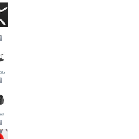
ING
pad