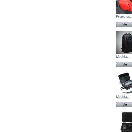
Protector...
Ver
Mochila...
Ver
Mochila...
Ver