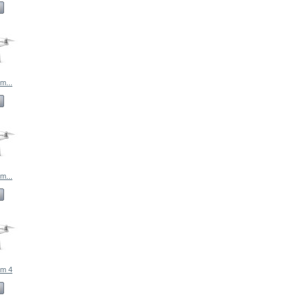
m...
m...
om 4