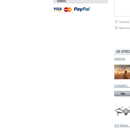
Imprimir
Maximiz
30 OTR
Anterior
EXAMEN...
Ver
DJI Mavic..