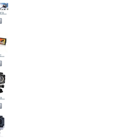
ra...
...
a...