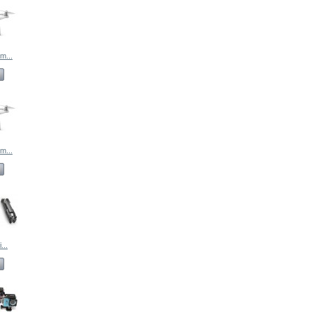
m...
m...
...