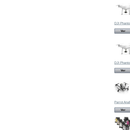
DJI Phanto
Ver
DJI Phanto
Ver
Parrot Anafi
Ver