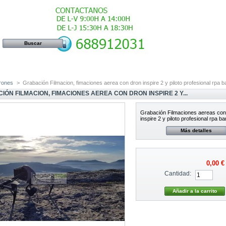
rones
>
Grabación Filmacion, fimaciones aerea con dron inspire 2 y piloto profesional rpa 
IÓN FILMACION, FIMACIONES AEREA CON DRON INSPIRE 2 Y...
Grabación Filmaciones aereas con
inspire 2 y piloto profesional rpa b
Más detalles
0,00 €
Cantidad: