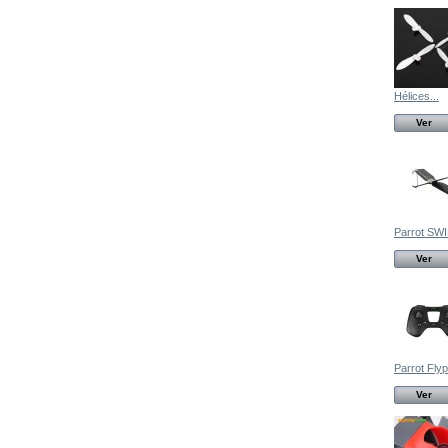
Hélices...
Ver
Parrot SW
Ver
Parrot Fly
Ver