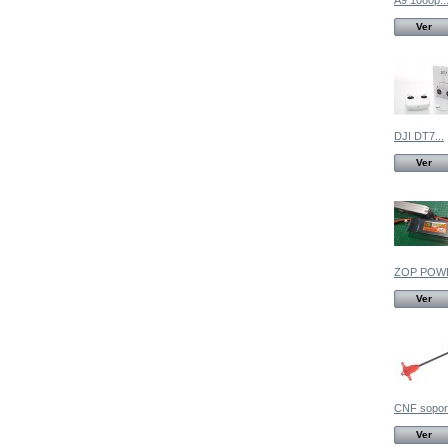
A9 1080p..
Ver
DJI DT7...
Ver
ZOP POWE
Ver
CNF soport
Ver