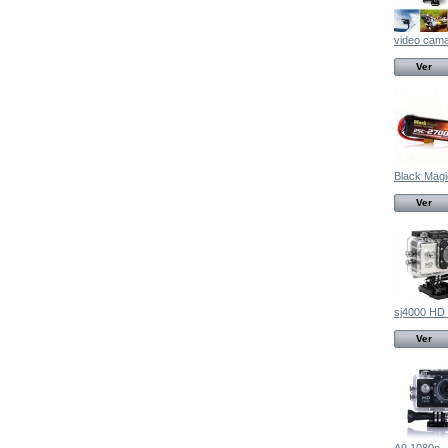
video cama
Ver
Black Magic
Ver
sj4000 HD 
Ver