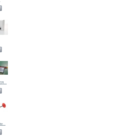
.
R...
e...