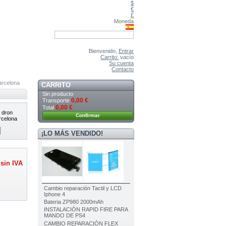
$
€
£
Moneda
Bienvenido,
Entrar
Carrito:
vacío
Su cuenta
Contacto
barcelona
CARRITO
Sin producto
0,00 €
Transporte
0,00 €
Total
 dron
Confirmar
arcelona
¡LO MÁS VENDIDO!
sin IVA
Cambio reparación Tactil y LCD
Iphone 4
Bateria ZP980 2000mAh
INSTALACIÓN RAPID FIRE PARA
MANDO DE PS4
CAMBIO REPARACIÓN FLEX