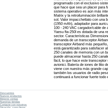
programado con el exclusivo sis
que hace que sea un placer para fu
sistema operativo es aún más inte
Matrix y la retroiluminación brillan
sol. Valor impacchettato con una ba
(1950 mAh), adaptador para auricul
100 - 240 VAC cargador/cable de 
Yaesu fta-250l es dotada de una re
sector. Características Dimensio
demanda de un transceptor Airba
transceptor Airband más pequeño, p
está garantizado para satisfacer 
250 canales de memoria con un ba
puede almacenar hasta 250 canale
fácil, lo que hace este transcepto
avionici. Batería de iones de litio
viene con nuestra más grande cap
también los usuarios de radio pesa
continuará a funcionar fuerte todo e
Descuentos
Nuevos productos
Mejores ventas
Nuestras tiendas
Contacte con nosotros
Situación, como llegar