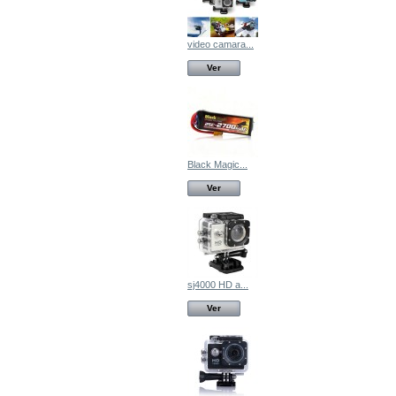
video camara...
Ver
Black Magic...
Ver
sj4000 HD a...
Ver