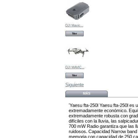
DJI Mavic...
Ver
DJI MAVIC...
Ver
Siguiente
MÁS
'Yaesu fta-250l Yaesu fta-250l es
extremadamente económico. Equip
extremadamente robusta con grado
difíciles con la lluvia, las salpica
700 mW Radio garantiza que las l
ruidosos. Capacidad Narrow band
memoria con capacidad de 250 can