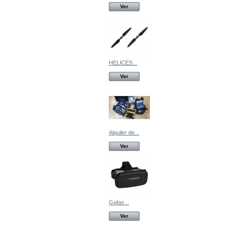
Ver
HELICES...
Ver
Alquiler de...
Ver
Gafas...
Ver