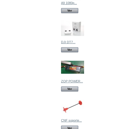
A9 1080p...
Ver
DJI DT7...
Ver
ZOP POWER...
Ver
CNF soporte...
Ver