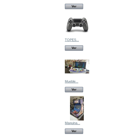
Ver
TOPES...
Ver
Mueble...
Ver
Maquina...
Ver