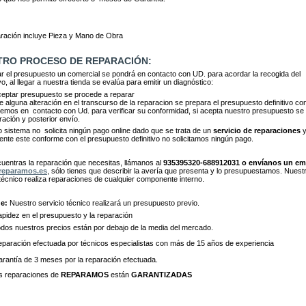
aración incluye Pieza y Mano de Obra
TRO PROCESO DE REPARACIÓN:
itar el presupuesto un comercial se pondrá en contacto con UD. para acordar la recogida del
vo, al llegar a nuestra tienda se evalúa para emitir un diagnóstico:
ceptar presupuesto se procede a reparar
te alguna alteración en el transcurso de la reparacion se prepara el presupuesto definitivo con
emos en contacto con Ud. para verificar su conformidad, si acepta nuestro presupuesto se
ración y posterior envío.
o sistema no solicita ningún pago online dado que se trata de un
servicio de reparaciones
y
liente este conforme con el presupuesto definitivo no solicitamos ningún pago.
cuentras la reparación que necesitas, llámanos al
935395320-688912031 o envíanos un em
reparamos.es
, sólo tienes que describir la avería que presenta y lo presupuestamos. Nuest
 técnico realiza reparaciones de cualquier componente interno.
e:
Nuestro servicio técnico realizará un presupuesto previo.
dez en el presupuesto y la reparación
dos nuestros precios están por debajo de la media del mercado.
paración efectuada por técnicos especialistas con más de 15 años de experiencia
rantía de 3 meses por la reparación efectuada.
s reparaciones de
REPARAMOS
están
GARANTIZADAS