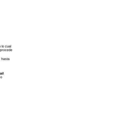
 lo cual
 procede
 hasta
ail
ro