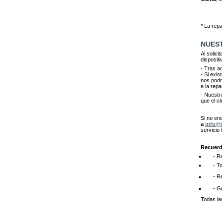
* La rep
NUES
Al solic
dispositi
- Tras a
- Si exis
nos podr
a la repa
- Nuestr
que el c
Si no en
a
info@
servicio
Recuerd
- Rapi
 - To
 - Re
 - Ga
Todas la