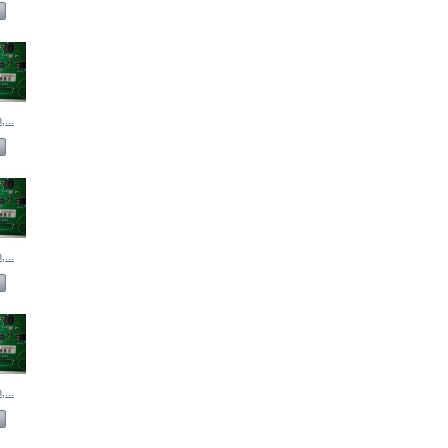
...
...
...