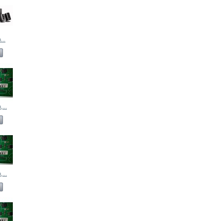
...
...
...