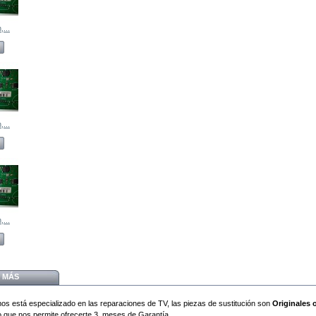
...
...
...
MÁS
os está
especializado en las reparaciones de TV
, las piezas de sustitución son
Originales 
lo que nos permite ofrecerte 3 meses de Garantía.