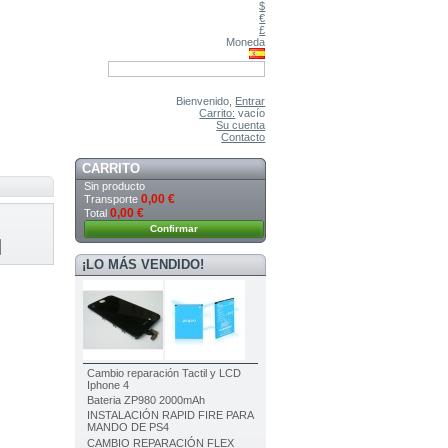
$
€
£
Moneda
Bienvenido,
Entrar
Carrito:
vacío
Su cuenta
Contacto
CARRITO
Sin producto
0,00 €
Transporte
0,00 €
Total
Confirmar
¡LO MÁS VENDIDO!
Cambio reparación Tactil y LCD
Iphone 4
Bateria ZP980 2000mAh
INSTALACIÓN RAPID FIRE PARA
MANDO DE PS4
CAMBIO REPARACIÓN FLEX