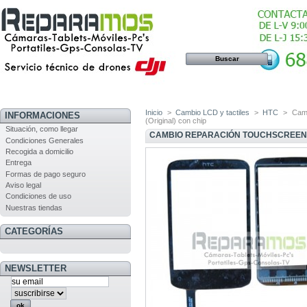
Inicio
>
Cambio LCD y tactiles
>
HTC
>
Camb
INFORMACIONES
(Original) con chip
Situación, como llegar
CAMBIO REPARACIÓN TOUCHSCREEN P
Condiciones Generales
Recogida a domicilio
Entrega
Formas de pago seguro
Aviso legal
Condiciones de uso
Nuestras tiendas
CATEGORÍAS
NEWSLETTER