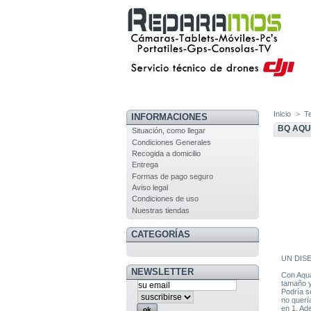
Inicio
>
T
INFORMACIONES
BQ AQU
Situación, como llegar
Condiciones Generales
Recogida a domicilio
Entrega
Formas de pago seguro
Aviso legal
Condiciones de uso
Nuestras tiendas
CATEGORÍAS
UN DIS
NEWSLETTER
Con Aqua
tamaño y
Podría s
no querí
en 1. Ad