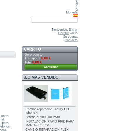
$
€
£
Moneda
Bienvenido,
Entrar
Carrito:
vacío
Su cuenta
Contacto
CARRITO
Sin producto
0,00 €
Transporte
0,00 €
Total
Confirmar
¡LO MÁS VENDIDO!
Cambio reparación Tactil y LCD
Iphone 4
 entre
Bateria ZP980 2000mAh
nal.
INSTALACIÓN RAPID FIRE PARA
, pero
MANDO DE PS4
léfonos
CAMBIO REPARACIÓN FLEX
 para