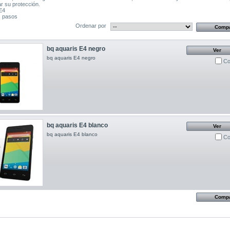
ar su protección.
E4
s pasos
Ordenar por
bq aquaris E4 negro
Ver
bq aquaris E4 negro
Co
bq aquaris E4 blanco
Ver
bq aquaris E4 blanco
Co