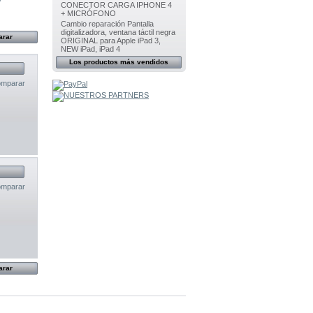
CONECTOR CARGA IPHONE 4
+ MICRÓFONO
Cambio reparación Pantalla
digitalizadora, ventana táctil negra
ORIGINAL para Apple iPad 3,
NEW iPad, iPad 4
Los productos más vendidos
mparar
mparar