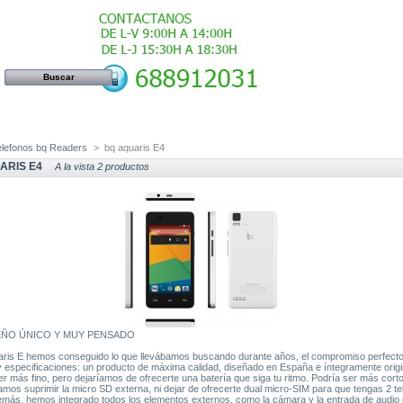
elefonos bq Readers
>
bq aquaris E4
ARIS E4
A la vista 2 productos
EÑO ÚNICO Y MUY PENSADO
ris E hemos conseguido lo que llevábamos buscando durante años, el compromiso perfecto
 especificaciones: un producto de máxima calidad, diseñado en España e íntegramente origi
er más fino, pero dejaríamos de ofrecerte una batería que siga tu ritmo. Podría ser más corto
amos suprimir la micro SD externa, ni dejar de ofrecerte dual micro-SIM para que tengas 2 te
emás, hemos integrado todos los elementos externos, como la cámara y la entrada de audio