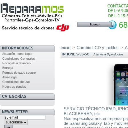
Inicio
>
Cambio LCD y tactiles
>
A
INFORMACIONES
Situación, como llegar
IPHONE 5-5S-5C
A la vista 6 productos
Condiciones Generales
Recogida a domicilio
Entrega
Formas de pago seguro
Aviso legal
Condiciones de uso
Nuestras tiendas
CATEGORÍAS
SERVICIO TÉCNICO IPAD, IPH
NEWSLETTER
BLACKBERRY, etc
Nos especializamos en reparar pant
de Samsung Galaxy Tab y móviles, 