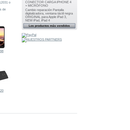
CONECTOR CARGA IPHONE 4
12031 o
+ MICRÓFONO
es de
Cambio reparación Pantalla
digitalizadora, ventana táctil negra
ORIGINAL para Apple iPad 3,
NEW iPad, iPad 4
Los productos más vendidos
98
20