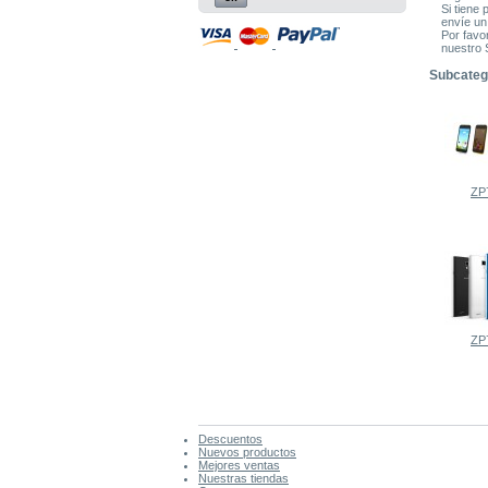
Si tiene
envíe un
Por favo
nuestro 
Subcateg
ZP
ZP
Descuentos
Nuevos productos
Mejores ventas
Nuestras tiendas