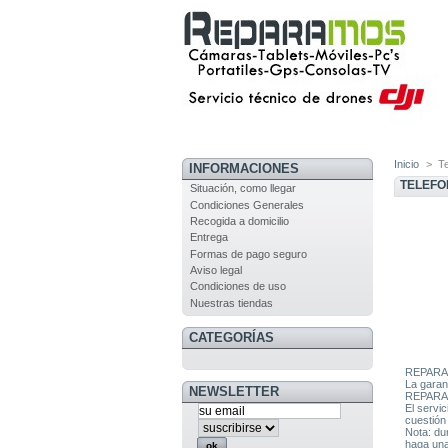
Inicio
>
T
INFORMACIONES
TELEFO
Situación, como llegar
Condiciones Generales
Recogida a domicilio
Entrega
Formas de pago seguro
Aviso legal
Condiciones de uso
Nuestras tiendas
CATEGORÍAS
REPARAM
La garan
NEWSLETTER
REPARAMO
El servi
cuestión
Nota: du
haga una