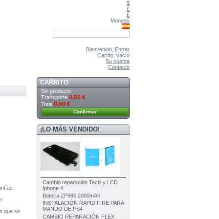
$
€
£
Moneda
Bienvenido,
Entrar
Carrito:
vacío
Su cuenta
Contacto
CARRITO
Sin producto
0,00 €
Transporte
0,00 €
Total
Confirmar
¡LO MÁS VENDIDO!
Cambio reparación Tactil y LCD
antías
Iphone 4
Bateria ZP980 2000mAh
r
INSTALACIÓN RAPID FIRE PARA
MANDO DE PS4
os que se
CAMBIO REPARACIÓN FLEX