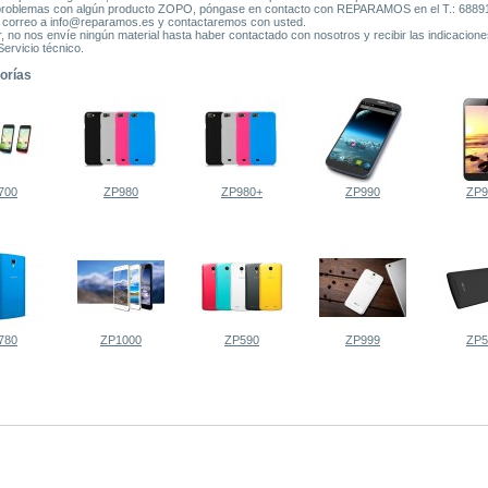
 problemas con algún producto ZOPO, póngase en contacto con REPARAMOS en el T.: 6889
 correo a info@reparamos.es y contactaremos con usted.
r, no nos envíe ningún material hasta haber contactado con nosotros y recibir las indicacion
Servicio técnico.
orías
700
ZP980
ZP980+
ZP990
ZP9
780
ZP1000
ZP590
ZP999
ZP5