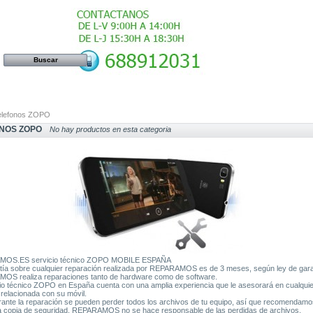
elefonos ZOPO
NOS ZOPO
No hay productos en esta categoria
OS.ES servicio técnico ZOPO MOBILE ESPAÑA
tía sobre cualquier reparación realizada por REPARAMOS es de 3 meses, según ley de gar
S realiza reparaciones tanto de hardware como de software.
cio técnico ZOPO en España cuenta con una amplia experiencia que le asesorará en cualquie
 relacionada con su móvil.
rante la reparación se pueden perder todos los archivos de tu equipo, así que recomendam
 copia de seguridad, REPARAMOS no se hace responsable de las perdidas de archivos.