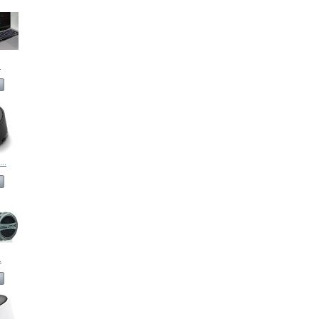
.
..
.