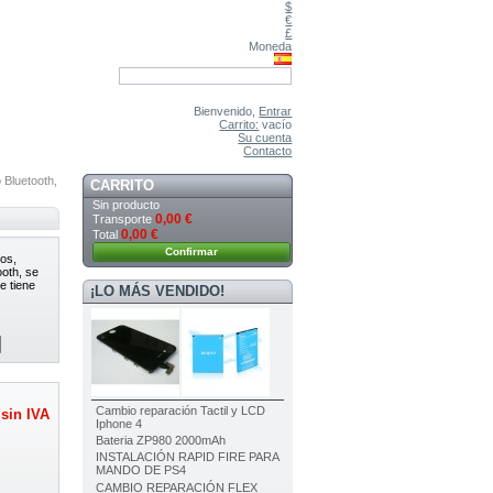
$
€
£
Moneda
Bienvenido,
Entrar
Carrito:
vacío
Su cuenta
Contacto
 Bluetooth,
CARRITO
Sin producto
0,00 €
Transporte
0,00 €
Total
Confirmar
tos,
ooth, se
e tiene
¡LO MÁS VENDIDO!
Cambio reparación Tactil y LCD
sin IVA
Iphone 4
Bateria ZP980 2000mAh
INSTALACIÓN RAPID FIRE PARA
MANDO DE PS4
CAMBIO REPARACIÓN FLEX