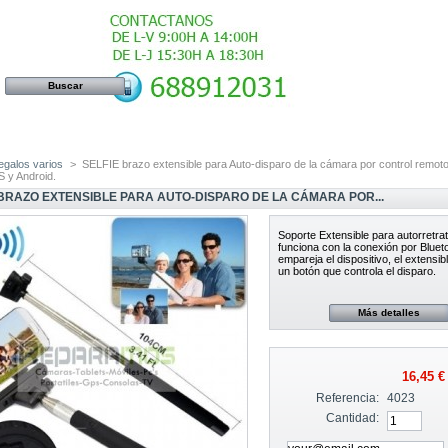
egalos varios
>
SELFIE brazo extensible para Auto-disparo de la cámara por control remoto
S y Android.
 BRAZO EXTENSIBLE PARA AUTO-DISPARO DE LA CÁMARA POR...
Soporte Extensible para autorretra
funciona con la conexión por Bluet
empareja el dispositivo, el extensibl
un botón que controla el disparo.
Más detalles
16,45 €
Referencia:
4023
Cantidad: