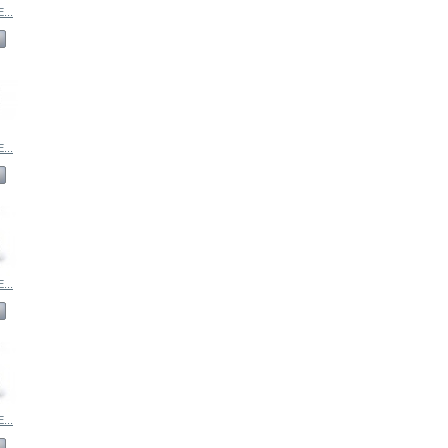
...
...
...
...