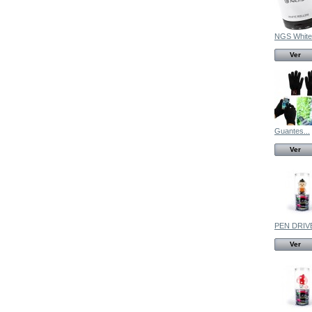
NGS White.
Ver
Guantes...
Ver
PEN DRIVE
Ver