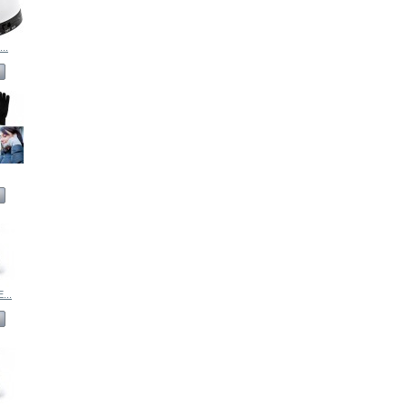
..
...