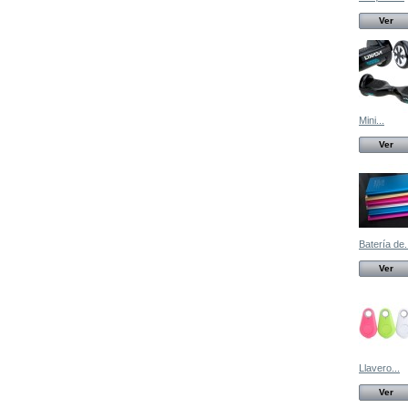
Ver
Mini...
Ver
Batería de.
Ver
Llavero...
Ver