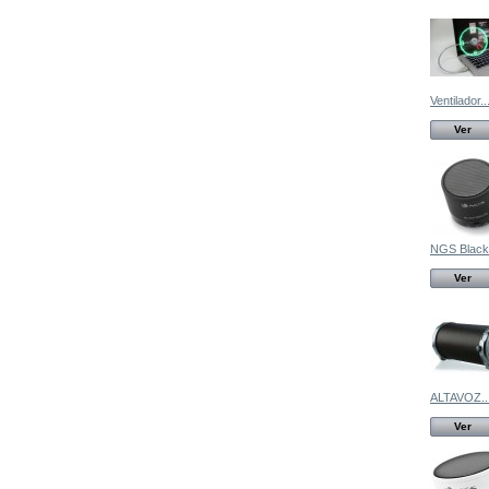
Ventilador..
Ver
NGS Black.
Ver
ALTAVOZ..
Ver