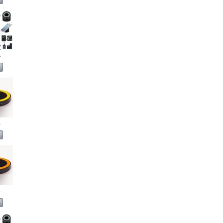
.
.
.