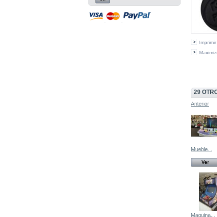
Imprimir
Maximiz
29 OTR
Anterior
Mueble...
Ver
Maquina...