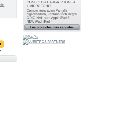
CONECTOR CARGA IPHONE 4
ble
+ MICRÓFONO
Cambio reparación Pantalla
digitalizadora, ventana táctil negra
ORIGINAL para Apple iPad 3,
NEW iPad, iPad 4
Los productos más vendidos