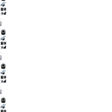
.
.
.