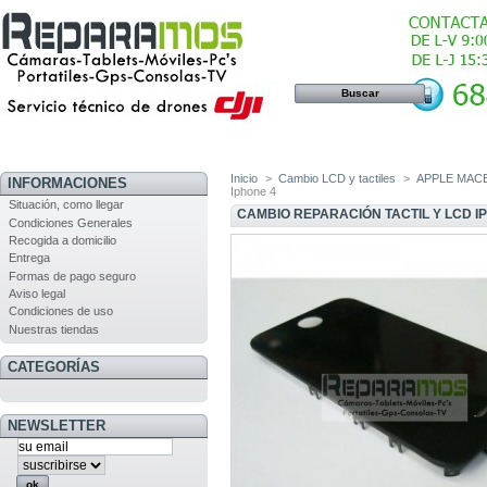
Inicio
>
Cambio LCD y tactiles
>
APPLE MAC
INFORMACIONES
Iphone 4
Situación, como llegar
CAMBIO REPARACIÓN TACTIL Y LCD I
Condiciones Generales
Recogida a domicilio
Entrega
Formas de pago seguro
Aviso legal
Condiciones de uso
Nuestras tiendas
CATEGORÍAS
NEWSLETTER