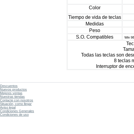
Color
Tiempo de vida de teclas
Medidas
Peso
S.O. Compatibles
Win 98
Tec
Tamañ
Todas las teclas son de
8 teclas 
Interruptor de en
Descuentos
Nuevos productos
Mejores ventas
Nuestras tiendas
Contacte con nosotros
Situación, como llegar
Aviso legal
Condiciones Generales
Condiciones de uso